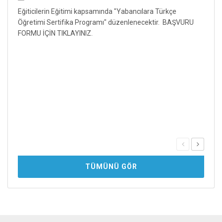
Eğiticilerin Eğitimi kapsamında "Yabancılara Türkçe
Öğretimi Sertifika Programı" düzenlenecektir. BAŞVURU
FORMU İÇİN TIKLAYINIZ.
Eğit
15
Konfe
TÜMÜNÜ GÖR